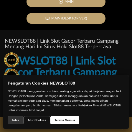
MAIN
MAIN (DESKTOP VER)
NEWSLOT88 | Link Slot Gacor Terbaru Gampang
Menang Hari Ini Situs Hoki Slot88 Terpercaya
NEWSLOT88 | Link Slot
Gacor Terbaru Gampang
Menang Hari Ini Situs
Pengaturan Cookies NEWSLOT88
NEWSLOT88 menggunakan cookies penting agar situs dapat berjalan dengan baik.
Hoki Slot88 Terpercaya
Dengan persetujuan Anda, kami juga dapat menggunakan cookies analitik untuk
memahami penggunaan situs, meningkatkan performa, serta memberikan
pengalaman yang lebih nyaman. Silakan membaca
Kebijakan Privasi NEWSLOT88
Selamat datang di
NEWSLOT88
rekomendasi situs slot gacor gampang menang
untuk informasi lebih lanjut.
hari ini dengan kualitas pelayanan terbaik yang menyediakan link new slot88
terpanas 2026. Newslot88 dikenal sebagai situs slot gacor anti kalah yang
Tolak
Atur Cookies
Terima Semua
mudah meraih keuntungan dalam waktu singkat. Banyak platform slot gacor
gampang menang terbaik tersedia disini yang bisa dimainkan tanpa harus
Beranda
Promosi
Masuk
Hub. Kami
Akun Saya