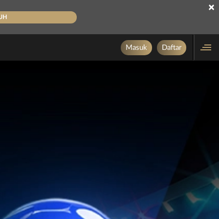
×
UH
Masuk
Daftar