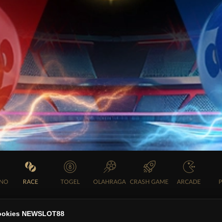
INO
RACE
TOGEL
OLAHRAGA
CRASH GAME
ARCADE
ookies NEWSLOT88